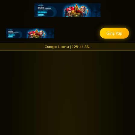
Giriş Yap
Curaçao Lisansı | 128-bit SSL