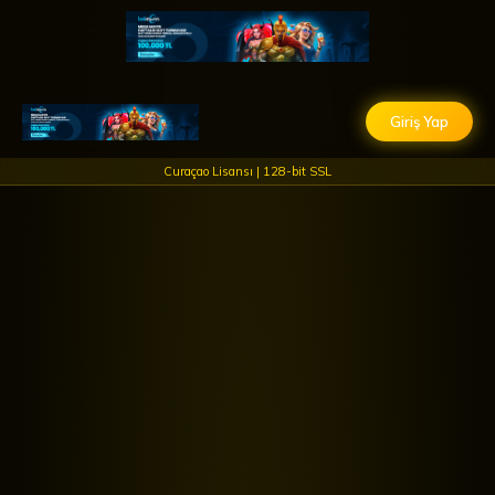
Giriş Yap
Curaçao Lisansı | 128-bit SSL