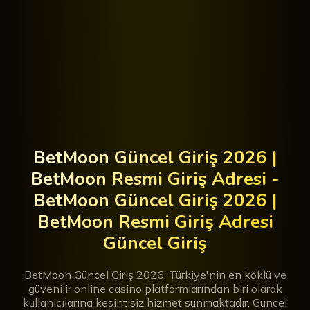
BetMoon Güncel Giriş 2026 |
BetMoon Resmi Giriş Adresi -
BetMoon Güncel Giriş 2026 |
BetMoon Resmi Giriş Adresi
Güncel Giriş
BetMoon Güncel Giriş 2026, Türkiye'nin en köklü ve
güvenilir online casino platformlarından biri olarak
kullanıcılarına kesintisiz hizmet sunmaktadır. Güncel