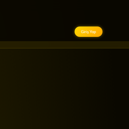
Giriş Yap