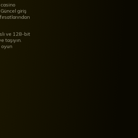
 casino
 Güncel giriş
fırsatlarından
slı ve 128-bit
e taşıyın.
n oyun