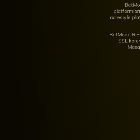
BetMoo
platformları
adresiyle pla
BetMoon Resmi
SSL korum
Masaü