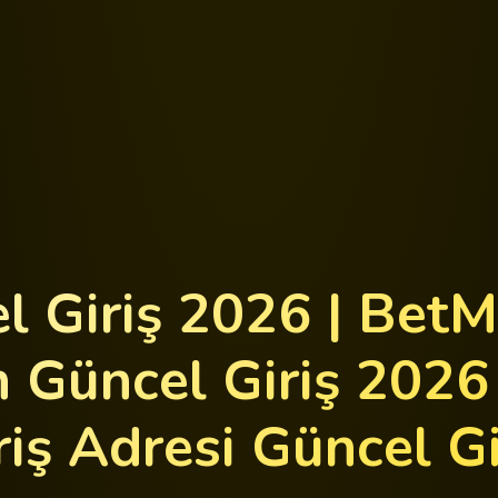
 Giriş 2026 | BetM
 Güncel Giriş 202
riş Adresi Güncel Gi