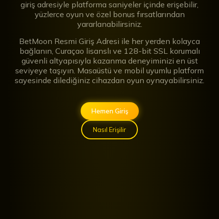
giriş adresiyle platforma saniyeler içinde erişebilir,
yüzlerce oyun ve özel bonus fırsatlarından
yararlanabilirsiniz.
BetMoon Resmi Giriş Adresi ile her yerden kolayca
bağlanın, Curaçao lisanslı ve 128-bit SSL korumalı
güvenli altyapısıyla kazanma deneyiminizi en üst
seviyeye taşıyın. Masaüstü ve mobil uyumlu platform
sayesinde dilediğiniz cihazdan oyun oynayabilirsiniz.
Hemen Giriş
Nasıl Erişilir