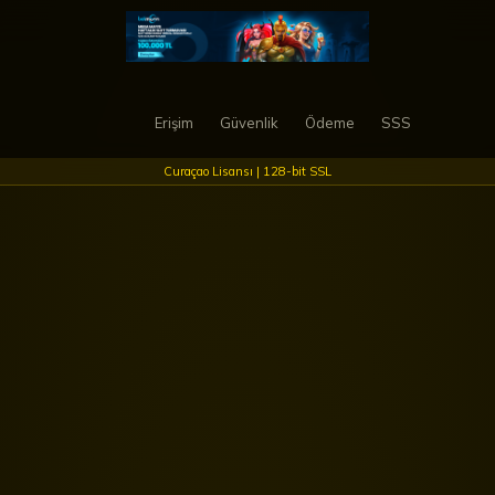
Erişim
Güvenlik
Ödeme
SSS
Curaçao Lisansı | 128-bit SSL