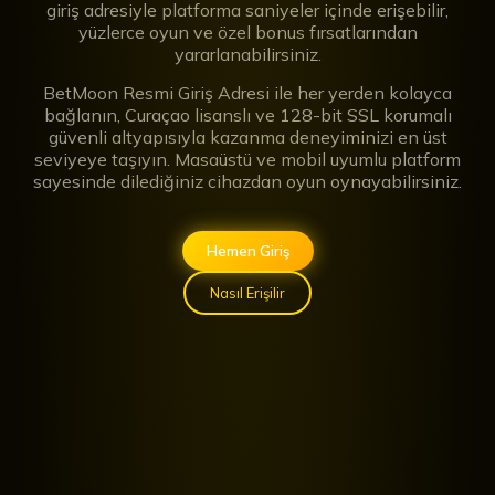
giriş adresiyle platforma saniyeler içinde erişebilir,
yüzlerce oyun ve özel bonus fırsatlarından
yararlanabilirsiniz.
BetMoon Resmi Giriş Adresi ile her yerden kolayca
bağlanın, Curaçao lisanslı ve 128-bit SSL korumalı
güvenli altyapısıyla kazanma deneyiminizi en üst
seviyeye taşıyın. Masaüstü ve mobil uyumlu platform
sayesinde dilediğiniz cihazdan oyun oynayabilirsiniz.
Hemen Giriş
Nasıl Erişilir