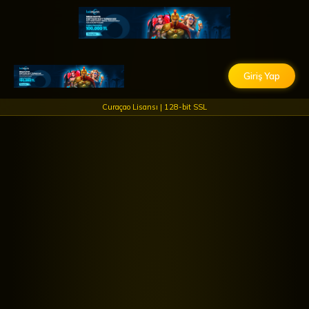
Giriş Yap
Curaçao Lisansı | 128-bit SSL