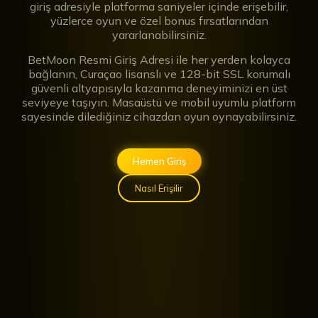
giriş adresiyle platforma saniyeler içinde erişebilir,
yüzlerce oyun ve özel bonus fırsatlarından
yararlanabilirsiniz.
BetMoon Resmi Giriş Adresi ile her yerden kolayca
bağlanın, Curaçao lisanslı ve 128-bit SSL korumalı
güvenli altyapısıyla kazanma deneyiminizi en üst
seviyeye taşıyın. Masaüstü ve mobil uyumlu platform
sayesinde dilediğiniz cihazdan oyun oynayabilirsiniz.
Hemen Giriş
Nasıl Erişilir