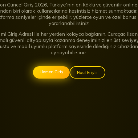
n Güncel Giriş 2026, Türkiye'nin en köklü ve güvenilir online
ndan biri olarak kullanıcılarına kesintisiz hizmet sunmaktadır.
tforma saniyeler içinde erişebilir, yüzlerce oyun ve özel bonus 
yararlanabilirsiniz.
 Giriş Adresi ile her yerden kolayca bağlanın, Curaçao lisan
alı güvenli altyapısıyla kazanma deneyiminizi en üst seviyey
stü ve mobil uyumlu platform sayesinde dilediğiniz cihazda
oynayabilirsiniz.
Hemen Giriş
Nasıl Erişilir