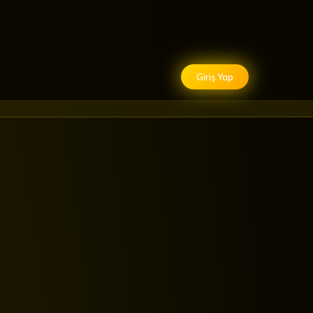
Giriş Yap