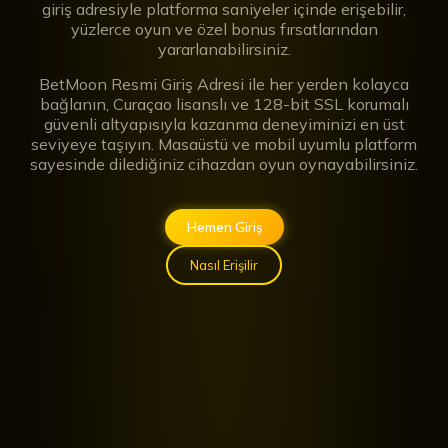
giriş adresiyle platforma saniyeler içinde erişebilir,
yüzlerce oyun ve özel bonus fırsatlarından
yararlanabilirsiniz.
BetMoon Resmi Giriş Adresi ile her yerden kolayca
bağlanın, Curaçao lisanslı ve 128-bit SSL korumalı
güvenli altyapısıyla kazanma deneyiminizi en üst
seviyeye taşıyın. Masaüstü ve mobil uyumlu platform
sayesinde dilediğiniz cihazdan oyun oynayabilirsiniz.
Hemen Giriş
Nasıl Erişilir