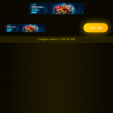
Giriş Yap
Curaçao Lisansı | 128-bit SSL