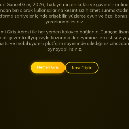
n Güncel Giriş 2026, Türkiye'nin en köklü ve güvenilir online
ndan biri olarak kullanıcılarına kesintisiz hizmet sunmaktadır.
tforma saniyeler içinde erişebilir, yüzlerce oyun ve özel bonus 
yararlanabilirsiniz.
 Giriş Adresi ile her yerden kolayca bağlanın, Curaçao lisan
alı güvenli altyapısıyla kazanma deneyiminizi en üst seviyey
stü ve mobil uyumlu platform sayesinde dilediğiniz cihazda
oynayabilirsiniz.
Hemen Giriş
Nasıl Erişilir